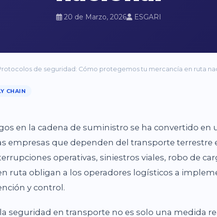
20 de Marzo, 2026
ESGARI
Protocolos de seguridad: Cómo protegemos tu mercancía en ruta na
Y CHAIN
sgos en la cadena de suministro se ha convertido e
las empresas que dependen del transporte terrestre 
rrupciones operativas, siniestros viales, robo de car
en ruta obligan a los operadores logísticos a impl
nción y control.
 la seguridad en transporte no es solo una medida rea