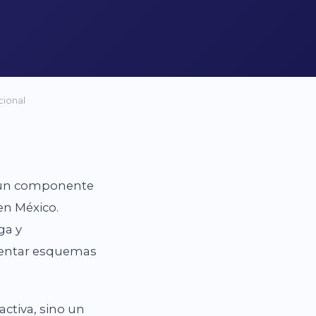
cional
n un componente
en México.
ga y
ementar esquemas
ctiva, sino un