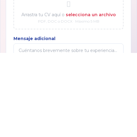
Arrastra tu CV aquí o
selecciona un archivo
PDF, DOC o DOCX · Máximo 5 MB
Mensaje adicional
Acepto el
Aviso de Privacidad
y autorizo a ESGARI a
contactarme con fines de reclutamiento.
Enviar postulación
También puedes enviar tu CV directamente a
gestioncapitalhumano@esgari.com.mx