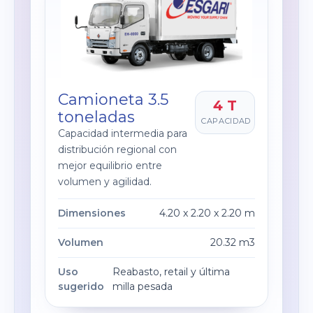
Camioneta 3.5
4 T
toneladas
CAPACIDAD
Capacidad intermedia para
distribución regional con
mejor equilibrio entre
volumen y agilidad.
Dimensiones
4.20 x 2.20 x 2.20 m
Volumen
20.32 m3
Uso
Reabasto, retail y última
sugerido
milla pesada