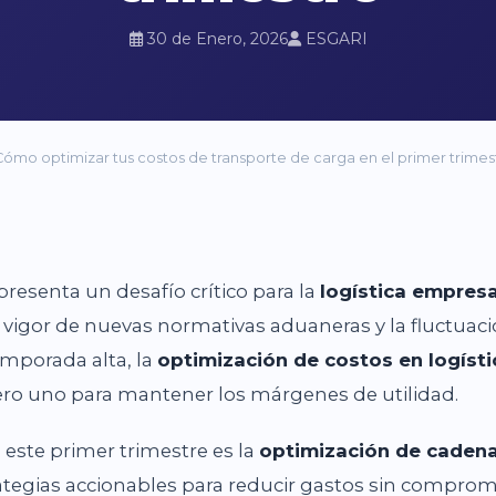
30 de Enero, 2026
ESGARI
Cómo optimizar tus costos de transporte de carga en el primer trimes
epresenta un desafío crítico para la
logística empresa
 vigor de nuevas normativas aduaneras y la fluctuaci
porada alta, la
optimización de costos en logísti
ero uno para mantener los márgenes de utilidad.
a este primer trimestre es la
optimización de cadena
rategias accionables para reducir gastos sin comprome