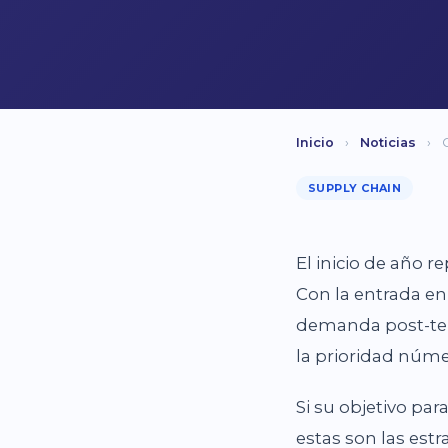
Inicio
›
Noticias
›
SUPPLY CHAIN
El inicio de año r
Con la entrada en
demanda post-tem
la prioridad núm
Si su objetivo par
estas son las est