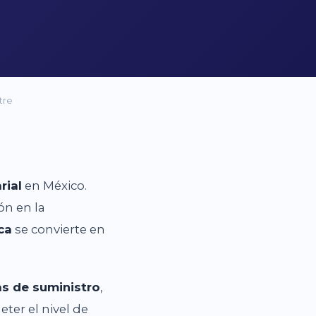
tre
rial
en México.
ón en la
ca
se convierte en
s de suministro
,
ter el nivel de