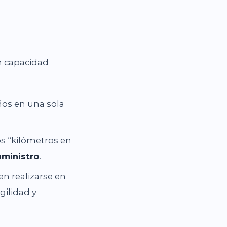
n capacidad
os en una sola
os “kilómetros en
ministro
.
n realizarse en
ilidad y