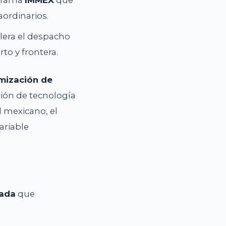
aordinarios.
elera el despacho
to y frontera.
mización de
ión de tecnología
l mexicano, el
ariable
cada
que