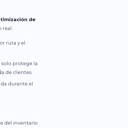
timización de
 real:
r ruta y el
 solo protege la
a de clientes.
nda durante el
e del inventario