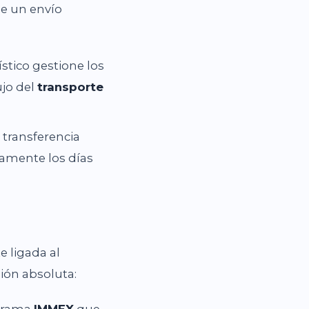
e un envío
ístico gestione los
ujo del
transporte
transferencia
amente los días
 ligada al
ión absoluta:
ograma
IMMEX
que