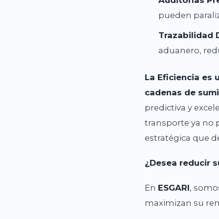
pueden paraliz
Trazabilidad
aduanero, redu
La Eficiencia es 
cadenas de sumi
predictiva y exce
transporte ya no 
estratégica que de
¿Desea reducir s
En
ESGARI
, somo
maximizan su rent