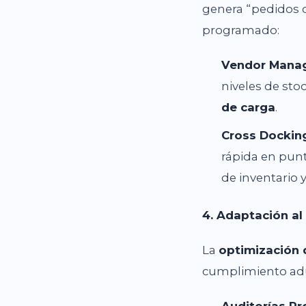
genera “pedidos 
programado:
Vendor Manag
niveles de stoc
de carga
.
Cross Dockin
rápida en pun
de inventario 
4. Adaptación al
La
optimización 
cumplimiento adu
Auditorías Pr