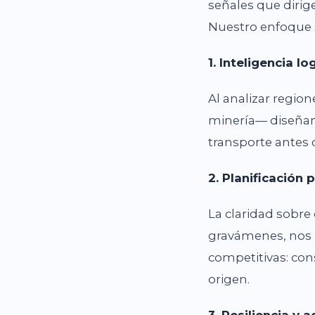
señales que dirig
Nuestro enfoque s
1. Inteligencia l
Al analizar regi
minería— diseñam
transporte antes 
2. Planificación 
La claridad sobre
gravámenes, nos 
competitivas: cons
origen.
3. Resiliencia y 