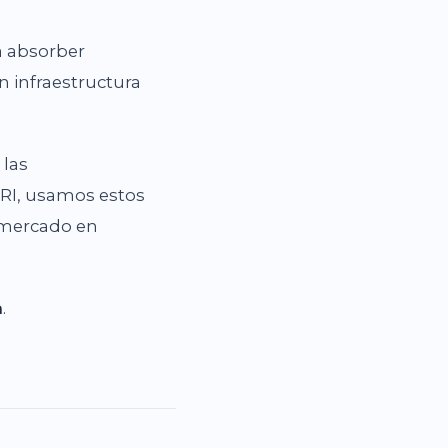
a absorber
n infraestructura
 las
ARI, usamos estos
 mercado en
a
.