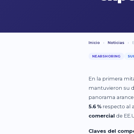
Inicio
›
Noticias
›
NEARSHORING
SU
En la primera mit
mantuvieron su di
panorama arancel
5.6
%
respecto al 
comercial
de EE.
Claves del comp