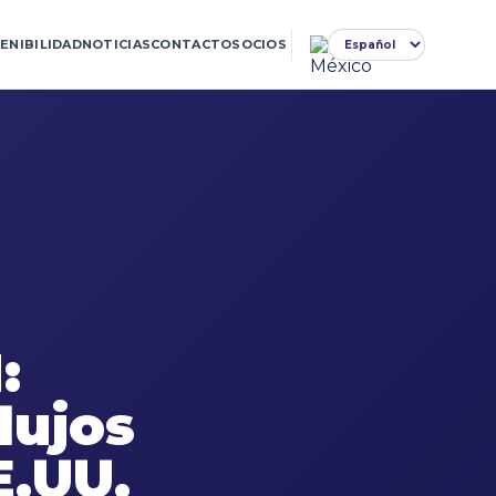
ENIBILIDAD
NOTICIAS
CONTACTO
SOCIOS
:
lujos
E.UU.