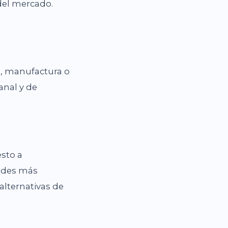
 del mercado.
s, manufactura o
nal y de
sto a
dades más
alternativas de