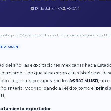
18 de Julio, 2025
ESGARI
Estrategia ESGARI: anticipándonos a los flujos exportadores hacia EE.U
PPLY CHAIN
ad del año, las exportaciones mexicanas hacia Estad
namismo, sino que alcanzaron cifras históricas, des
ario. Lego a mayo superaron los
46
342
M
USD
, un c
año anterior y consolidando a México como el
princi
UU.
ortamiento exportador