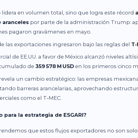
 lidera en volumen total, sino que logra este récord
a
 aranceles
por parte de la administración Trump: a
ones pagaron gravámenes en mayo.
e las exportaciones ingresaron bajo las reglas del
T
ercial de EE.UU. a favor de México alcanzó niveles altí
acumulado de
359
578
M
USD
en los primeros cinco m
 revela un cambio estratégico: las empresas mexican
tando barreras arancelarias, aprovechando estructur
rciales como el T‑MEC.
o para la estrategia de ESGARI?
ndemos que estos flujos exportadores no son solo c