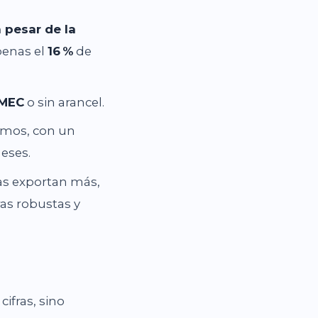
 pesar de la
penas el
16
%
de
‑MEC
o sin arancel.
simos, con un
eses.
as exportan más,
as robustas y
ifras, sino