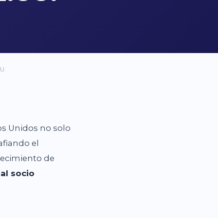
U.
os Unidos no solo
afiando el
recimiento de
pal socio